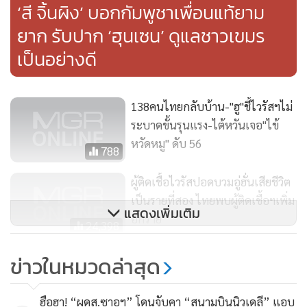
ฮ่องกงเป็น 1 ใน 2 ประเทศและดินแดนที่พบผู้เสียชีวิตจากไวรัสอู่
‘สี จิ้นผิง’ บอกกัมพูชาเพื่อนแท้ยาม
ฮั่นนอกแผ้นดินใหญ่จีน โดยอีกแห่งหนึ่งคือฟิลิปปินส์ที่มีผู้เสีย
ยาก รับปาก ‘ฮุนเซน’ ดูแลชาวเขมร
ชีวิต 1 คนเท่ากัน
เป็นอย่างดี
นอกจากนั้นยังมีข่าวที่น่าวิตกว่า พบผู้ติดเชื้ออย่างน้อย 3 คนหลัง
เข้าร่วมงานประชุมที่จัดขึ้นในสิงคโปร์เมื่อกลางเดือนที่แล้ว ซึ่งมี
138คนไทยกลับบ้าน-"ฮู"ชี้ไวรัสฯไม่
เจ้าหน้าที่จากประเทศต่างๆ 94 คนเข้าร่วม ในจำนวนนี้รวมถึง
ระบาดขั้นรุนแรง-ไต้หวันเจอ"ไข้
เจ้าหน้าที่คนหนึ่งจากเมืองอู่ฮั่น
หวัดหมู" ดับ 56
788
รายงานไม่ได้ระบุชื่อบริษัทดังกล่าว แต่องค์การอนามัยโลก (ฮู)
ผู้ติดเชื้อไวรัสปอดบวมอู่ฮั่นเสียชีวิต
เผยว่า กำลังสอบสวนเรื่องนี้
เป็นรายที่สอง ไทยพบผู้ติดเชื้อฯเพิ่ม
แสดงเพิ่มเติม
อีกราย
24,398
ปัจจุบัน สิงคโปร์พบผู้ติดเชื้อ 28 คน ซึ่งในบางเคสเป็นการติดต่อ
‘ฮุนเซน’ ปลื้มความสัมพันธ์กัมพูชา-
ข่าวในหมวดล่าสุด
จากคนสู่คน ซึ่งฮูระบุว่า น่ากังวลอย่างยิ่งเนื่องจากอาจบ่งชี้ว่า
จีนแนบชิดยิ่งขึ้นหลังเยือนปักกิ่ง
การแพร่ระบาดรุนแรงมากขึ้น
418
ฮือฮา! “ผดส.ซาอุฯ” โดนจับคา “สนามบินนิวเดลี” แอบ