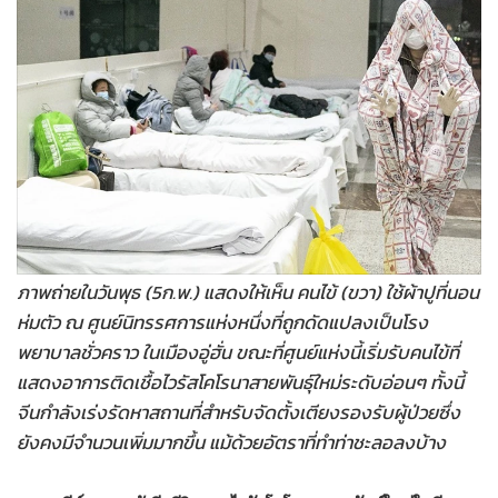
•
Good health & Well-being
•
Green Innovation & SD
•
Management & HR
•
MGR Live
•
Infographic
•
การเมือง
•
ท่องเที่ยว
•
กีฬา
•
ต่างประเทศ
ภาพถ่ายในวันพุธ (5ก.พ.) แสดงให้เห็น คนไข้ (ขวา) ใช้ผ้าปูที่นอน
•
Special Scoop
ห่มตัว ณ ศูนย์นิทรรศการแห่งหนึ่งที่ถูกดัดแปลงเป็นโรง
•
เศรษฐกิจ-ธุรกิจ
พยาบาลชั่วคราว ในเมืองอู่ฮั่น ขณะที่ศูนย์แห่งนี้เริ่มรับคนไข้ที่
•
จีน
แสดงอาการติดเชื้อไวรัสโคโรนาสายพันธุ์ใหม่ระดับอ่อนๆ ทั้งนี้
จีนกำลังเร่งรัดหาสถานที่สำหรับจัดตั้งเตียงรองรับผู้ป่วยซึ่ง
•
ชุมชน-คุณภาพชีวิต
ยังคงมีจำนวนเพิ่มมากขึ้น แม้ด้วยอัตราที่ทำท่าชะลอลงบ้าง
•
อาชญากรรม
•
Motoring