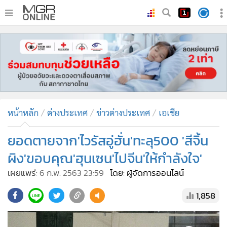
•
หน้าหลัก
•
ทันเหตุการณ์
•
ภาคใต้
•
ภูมิภาค
•
Online Section
หน้าหลัก
ต่างประเทศ
ข่าวต่างประเทศ
เอเชีย
•
บันเทิง
•
ผู้จัดการรายวัน
ยอดตายจาก'ไวรัสอู่ฮั่น'ทะลุ500 'สีจิ้น
•
คอลัมนิสต์
ผิง'ขอบคุณ'ฮุนเซน'ไปจีน'ให้กำลังใจ'
•
ละคร
เผยแพร่:
6 ก.พ. 2563 23:59
โดย: ผู้จัดการออนไลน์
•
CbizReview
1,858
•
Cyber BIZ
•
ผู้จัดกวน