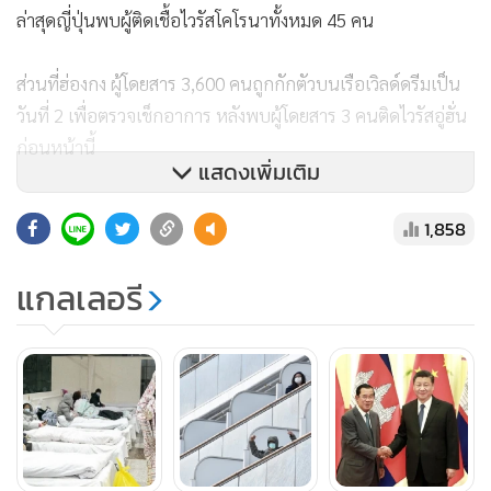
ล่าสุดญี่ปุ่นพบผู้ติดเชื้อไวรัสโคโรนาทั้งหมด 45 คน
ส่วนที่ฮ่องกง ผู้โดยสาร 3,600 คนถูกกักตัวบนเรือเวิลด์ดรีมเป็น
วันที่ 2 เพื่อตรวจเช็กอาการ หลังพบผู้โดยสาร 3 คนติดไวรัสอู่ฮั่น
ก่อนหน้านี้
แสดงเพิ่มเติม
ทั้งนี้ ฮ่องกงกังวลอย่างมากเนื่องจากยังไม่ลืมการระบาดของไวรัส
1,858
โรคระบบทางเดินหายใจเฉียบพลันรุนแรง (ซาร์ส) เมื่อปี 2002-
2003 ที่ทำให้มีผู้เสียชีวิตเกือบ 300 คนบนเกาะ และอีก 349
แกลเลอรี
คนในจีน
รายงานระบุว่า ชาวฮ่องกงแห่ซื้อกระดาษชำระจนหมดหลังมีการ
ปล่อยข่าวปลอมออนไลน์ว่า กระดาษชำระขาดแคลน ทำให้
ทางการต้องออกประกาศเตือนให้ประชาชนเลิกตื่นตระหนก