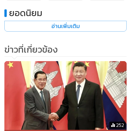
ยอดนิยม
อ่านเพิ่มเติม
ข่าวที่เกี่ยวข้อง
ผู้โดยสารบนเรือสำราญ “ไดมอน์ ปรินเซส” ซึ่งถูกกักกันโรค โบก
ไม้โบกมือให้พวกผู้สื่อข่าว ขณะเรือแล่นเข้าจอดเทียบท่าแห่งหนึ่ง
ในเมืองโยโกฮามา ทางตอนใต้ของกรุงโตเกียวเมื่อวันพฤหัสบดี
(6 ก.พ.) เรือสำราญลำนี้วกกลับมายังโยโกฮามาตั้งแต่วันจันทร์
(3) ทว่าก่อนหน้านี้จอดทอดสมออยู่นอกท่าเรือ
252