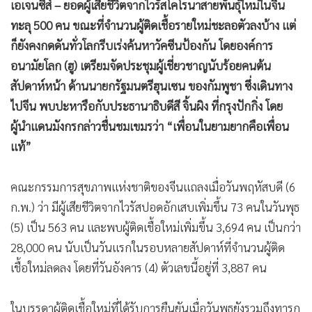
เอเจนซีส์ – ยอดผู้เสียชีวิตจากไวรัสโคโรนาสายพันธุ์ใหม่ในจีน
•
เกม
ทะลุ 500 คน ขณะที่จำนวนผู้ติดเชื้อรายใหม่ชะลอตัวลงบ้าง แต่
•
วิทยาศาสตร์
ก็ยังคงกดดันทั่วโลกรีบเร่งค้นหาวัคซีนป้องกัน โดยองค์การ
•
SMEs
อนามัยโลก (ฮู) เตรียมจัดประชุมผู้เชี่ยวชาญนับร้อยคนต้น
•
หุ้น
สัปดาห์หน้า ด้านนายกรัฐมนตรีฮุนเซน ของกัมพูชา ซึ่งเดินทาง
•
อินโดจีน
ไปจีน พบปะหารือกับประธานาธิบดีสี จิ้นผิง ที่กรุงปักกิ่ง โดย
•
กองทุนรวม
ผู้นำแดนมังกรกล่าวชื่นชมเขมรว่า “เพื่อนในยามยากคือเพื่อน
•
Celeb Online
แท้”
•
Factcheck
•
ญี่ปุ่น
คณะกรรมการสุขภาพแห่งชาติของจีนแถลงเมื่อวันพฤหัสบดี (6
•
News1
ก.พ.) ว่า มีผู้เสียชีวิตจากไวรัสปอดอักเสบเพิ่มขึ้น 73 คนในวันพุธ
(5) เป็น 563 คน และพบผู้ติดเชื้อใหม่เพิ่มขึ้น 3,694 คน เป็นกว่า
•
Gotomanager
28,000 คน นับเป็นวันแรกในรอบหลายสัปดาห์ที่จำนวนผู้ติด
เชื้อใหม่ลดลง โดยที่วันอังคาร (4) ตัวเลขนี้อยู่ที่ 3,887 คน
ในบรรดาผู้ติดเชื้อใหม่ที่ได้รับการยืนยันเมื่อวันพุธยังรวมถึงทารก