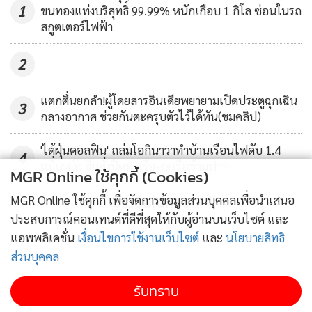
1
ขนทองแท่งบริสุทธิ์ 99.99% หนักเกือบ 1 กิโล ซ่อนในรถ
สกูตเตอร์ไฟฟ้า
2
แตกตื่นยกลำ!ผู้โดยสารอินเดียพยายามเปิดประตูฉุกเฉิน
3
กลางอากาศ ช่วยกันตะครุบตัวไว้ได้ทัน(ชมคลิป)
'ไต้ฝุ่นดอลฟิน' ถล่มโอกินาวาทำบ้านเรือนไฟดับ 1.4
4
หมื่นหลัง จีนสั่งปิดท่าเรือ-งดเรือข้ามฟาก
MGR Online ใช้คุกกี้ (Cookies)
ข่าวอื่นในหมวด
MGR Online ใช้คุกกี้ เพื่อจัดการข้อมูลส่วนบุคคลเพื่อนำเสนอ
ประสบการณ์คอนเทนต์ที่ดีที่สุดให้กับผู้อ่านบนเว็บไซต์ และ
แอพพลิเคชั่น
เงื่อนไขการใช้งานเว็บไซต์
และ
นโยบายสิทธิ
ส่วนบุคคล
เจ้าหน้าที่สาธารณสุขในจีนและอเมริกาต่างกำหนดเป้าหมายใน
รับทราบ
การพัฒนาวัคซีนที่สามารถนำมาทดสอบกับคนได้ภายใน 2-3