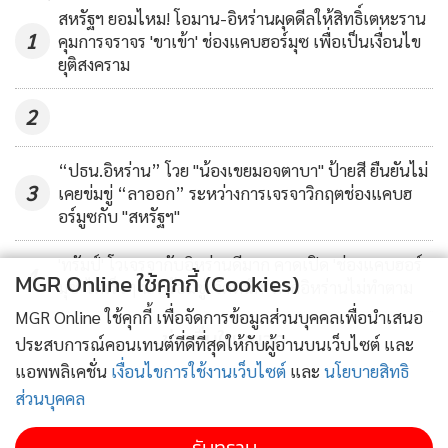
สหรัฐฯ ยอมไหม! โอมาน-อิหร่านผุดดีลให้สิทธิ์เตหะราน
1
คุมการจราจร 'ขาเข้า' ช่องแคบฮอร์มุซ เพื่อเป็นเงื่อนไข
ยุติสงคราม
2
“ปธน.อิหร่าน” โวย "น้องเขยมอจตาบา" ป้ายสี ยืนยันไม่
3
เคยข่มขู่ “ลาออก” ระหว่างการเจรจาวิกฤตช่องแคบฮ
อร์มูซกับ "สหรัฐฯ"
'ทรัมป์' โวเจรจากับอิหร่านดีมาก คาดเปิด 'ช่องแคบฮอร์
4
MGR Online ใช้คุกกี้ (Cookies)
มุซ' ได้เร็วๆ นี้ พร้อมขู่ 'จัดหนัก' หากอิหร่านไม่ทำตาม
MGR Online ใช้คุกกี้ เพื่อจัดการข้อมูลส่วนบุคคลเพื่อนำเสนอ
ข่าวอื่นในหมวด
ประสบการณ์คอนเทนต์ที่ดีที่สุดให้กับผู้อ่านบนเว็บไซต์ และ
แอพพลิเคชั่น
เงื่อนไขการใช้งานเว็บไซต์
และ
นโยบายสิทธิ
ส่วนบุคคล