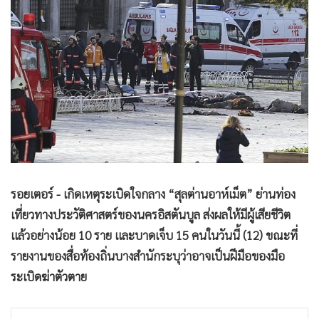
•
Good health & Well-being
•
Green Innovation & SD
•
Management & HR
•
MGR Live
•
Infographic
•
การเมือง
•
ท่องเที่ยว
•
กีฬา
•
ต่างประเทศ
รอยเตอร์ - เกิดเหตุระเบิดใจกลาง “สุลต่านอาห์เม็ต” ย่านท่อง
•
Special Scoop
เที่ยวทางประวัติศาสตร์ของนครอิสตันบูล ส่งผลให้มีผู้เสียชีวิต
•
เศรษฐกิจ-ธุรกิจ
แล้วอย่างน้อย 10 ราย และบาดเจ็บ 15 คนในวันนี้ (12) ขณะที่
•
จีน
รายงานของสื่อท้องถิ่นบางสำนักระบุว่าอาจเป็นฝีมือของมือ
•
ชุมชน-คุณภาพชีวิต
ระเบิดฆ่าตัวตาย
•
อาชญากรรม
•
Motoring