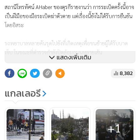
สถานีโทรทัศน์ AHaber ของตุรกีรายงานว่า การระเบิดครั้งนี้อาจ
เป็นฝีมือของมือระเบิดฆ่าตัวตาย แต่เรื่องนี้ยังไม่ได้รับการยืนยัน
โดยอิสระ
รถพยาบาลหลายคันรุดไปยังที่เกิดเหตุเพื่อขนย้ายผู้ได้รับบาด
เจ็บ ในขณะที่ตำรวจกำลังปิดล้อมถนนหลายเส้น
แสดงเพิ่มเติม
“เรากำลังเฝ้าระวังการระเบิดครั้งสอง” เจ้าหน้าที่ตำรวจรายเดิม
8,382
กล่าว ขณะพาคนออกไปจากจัตุรัสแห่งนี้
แกลเลอรี
การระเบิดครั้งนี้เกิดขึ้นเพียงราว 1 ปีกว่าๆ หลังจากที่เคยเกิดเหตุ
มือระเบิดฆ่าตัวตายหญิงคนหนึ่งจุดชนวนระเบิดตัวเองที่สถานี
ตำรวจสำหรับนักท่องเที่ยวนอกจัตุรัสเดียวกันนี้ คร่าชีวิตเจ้า
+1
หน้าที่ 1 ราย และอีก 1 รายได้รับบาดเจ็บ ในตอนแรกการโจมตี
ดังกล่าวถูกอ้างความรับผิดชอบโดยกลุ่มซ้ายจัดกลุ่มหนึ่ง แต่ต่อ