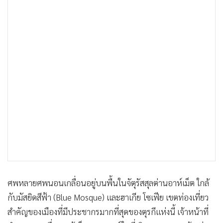
•
เกม
•
วิทยาศาสตร์
•
SMEs
•
หุ้น
•
อินโดจีน
•
กองทุนรวม
•
Celeb Online
•
Factcheck
•
ญี่ปุ่น
•
News1
•
Gotomanager
ศพหลายศพนอนเกลื่อนอยู่บนพื้นในจัตุรัสสุลต่านอาห์เม็ต ใกล้
กับมัสยิดสีฟ้า (Blue Mosque) และฮาเกีย โซเฟีย เขตท่องเที่ยว
สำคัญของเมืองที่มีประชากรมากที่สุดของตุรกีแห่งนี้ เจ้าหน้าที่