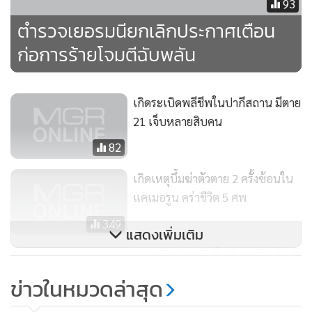
93
ตำรวจเยอรมนียกเลิกประกาศเตือน
ก่อการร้ายโจมตีฉับพลัน
เกิดระเบิดพลีชีพในปากีสถาน มีตาย
21 เจ็บหลายสิบคน
82
เกิดเหตุบึ้มฆ่าตัวตาย 2 ครั้งซ้อนใน
แคเมอรูน คร่าชีวิต 5 ศพ
349
แสดงเพิ่มเติม
แคเมอรูนคุยลุยขยี้โบโกฮารัม เด็ดหัว
นักรบ 100 ศพ-ช่วยตัวประกันเกือบ
ข่าวในหมวดล่าสุด
พันคน
2,534