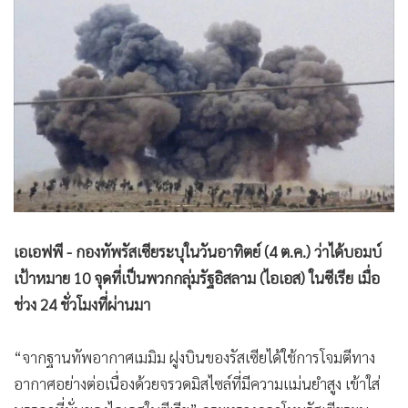
•
Good health & Well-being
•
Green Innovation & SD
•
Management & HR
•
MGR Live
•
Infographic
•
การเมือง
•
ท่องเที่ยว
•
กีฬา
•
ต่างประเทศ
เอเอฟพี - กองทัพรัสเซียระบุในวันอาทิตย์ (4 ต.ค.) ว่าได้บอมบ์
•
Special Scoop
เป้าหมาย 10 จุดที่เป็นพวกกลุ่มรัฐอิสลาม (ไอเอส) ในซีเรีย เมื่อ
•
เศรษฐกิจ-ธุรกิจ
ช่วง 24 ชั่วโมงที่ผ่านมา
•
จีน
•
ชุมชน-คุณภาพชีวิต
“จากฐานทัพอากาศเมมิม ฝูงบินของรัสเซียได้ใช้การโจมตีทาง
•
อาชญากรรม
อากาศอย่างต่อเนื่องด้วยจรวดมิสไซล์ที่มีความแม่นยำสูง เข้าใส่
•
Motoring