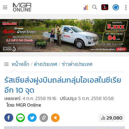
•
หน้าหลัก
•
ทันเหตุการณ์
•
ภาคใต้
•
ภูมิภาค
•
Online Section
หน้าหลัก
ต่างประเทศ
ข่าวต่างประเทศ
•
บันเทิง
•
ผู้จัดการรายวัน
รัสเซียส่งฝูงบินถล่มกลุ่มไอเอสในซีเรีย
•
คอลัมนิสต์
อีก 10 จุด
•
ละคร
เผยแพร่:
4 ต.ค. 2558 19:16
ปรับปรุง:
5 ต.ค. 2558 10:58
•
CbizReview
โดย: MGR Online
•
Cyber BIZ
29,080
•
ผู้จัดกวน