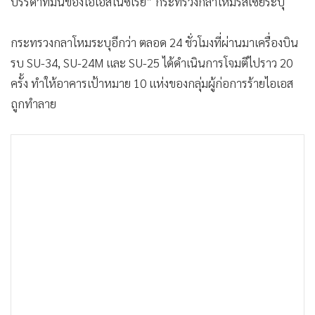
บรรดาที่มั่นของไอเอสในซีเรีย” กระทรวงกลาโหมรัสเซียระบุ
•
เกม
•
วิทยาศาสตร์
กระทรวงกลาโหมระบุอีกว่า ตลอด 24 ชั่วโมงที่ผ่านมาเครื่องบิน
•
SMEs
รบ SU-34, SU-24M และ SU-25 ได้ดำเนินการโจมตีไปราว 20
•
หุ้น
ครั้ง ทำให้อาคารเป้าหมาย 10 แห่งของกลุ่มผู้ก่อการร้ายไอเอส
•
อินโดจีน
ถูกทำลาย
•
กองทุนรวม
•
Celeb Online
•
Factcheck
•
ญี่ปุ่น
•
News1
•
Gotomanager