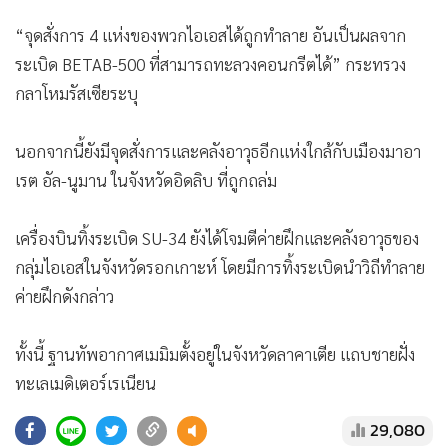
“จุดสั่งการ 4 แห่งของพวกไอเอสได้ถูกทำลาย อันเป็นผลจาก
ระเบิด BETAB-500 ที่สามารถทะลวงคอนกรีตได้” กระทรวง
กลาโหมรัสเซียระบุ
นอกจากนี้ยังมีจุดสั่งการและคลังอาวุธอีกแห่งใกล้กับเมืองมาอา
เรต อัล-นูมาน ในจังหวัดอิดลิบ ที่ถูกถล่ม
เครื่องบินทิ้งระเบิด SU-34 ยังได้โจมตีค่ายฝึกและคลังอาวุธของ
กลุ่มไอเอสในจังหวัดรอกเกาะห์ โดยมีการทิ้งระเบิดนำวิถีทำลาย
ค่ายฝึกดังกล่าว
ทั้งนี้ ฐานทัพอากาศเมมิมตั้งอยู่ในจังหวัดลาคาเตีย แถบชายฝั่ง
ทะเลเมดิเตอร์เรเนียน
29,080