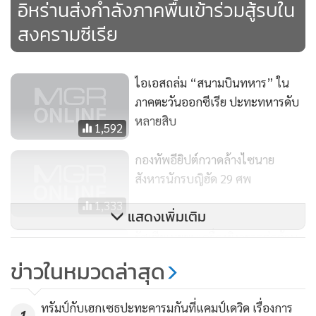
อิหร่านส่งกำลังภาคพื้นเข้าร่วมสู้รบใน
สงครามซีเรีย
ไอเอสถล่ม “สนามบินทหาร” ใน
ภาคตะวันออกซีเรีย ปะทะทหารดับ
หลายสิบ
1,592
กองทัพอียิปต์กวาดล้างไซนาย
สังหารนักรบญิฮัด 29 ศพ
1,333
แสดงเพิ่มเติม
รัสเซียเผยขนเครื่องยิงจรวดต่อต้าน
อากาศยานไปซีเรียด้วย เผื่อไว้เจอ
ข่าวในหมวดล่าสุด
เหตุสุดวิสัย
1,879
ทรัมป์กับเฮกเซธปะทะคารมกันที่แคมป์เดวิด เรื่องการ
1