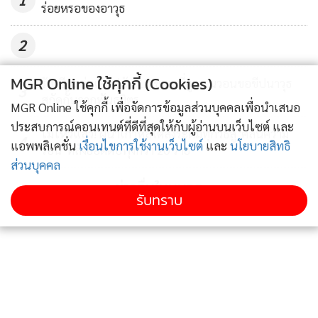
ร่อยหรอของอาวุธ
2
MGR Online ใช้คุกกี้ (Cookies)
รัสเซียถล่มเคียฟดับ 17 ขณะที่ยูเครนวอนขอขีปนาวุธ
3
สกัดกั้นจากพันธมิตร
MGR Online ใช้คุกกี้ เพื่อจัดการข้อมูลส่วนบุคคลเพื่อนำเสนอ
ประสบการณ์คอนเทนต์ที่ดีที่สุดให้กับผู้อ่านบนเว็บไซต์ และ
ไม่ไหวแล้ว! ผู้นำเกาหลีใต้สั่งระดมทุกวิธีสู้ 'คลื่นความ
4
แอพพลิเคชั่น
เงื่อนไขการใช้งานเว็บไซต์
และ
นโยบายสิทธิ
ร้อน' หลังยอดดับพุ่งกว่า 20 ราย
ส่วนบุคคล
ข่าวอื่นในหมวด
รับทราบ