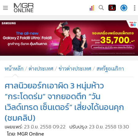
•
หน้าหลัก
•
ทันเหตุการณ์
•
ภาคใต้
•
ภูมิภาค
•
Online Section
หน้าหลัก
ต่างประเทศ
ข่าวต่างประเทศ
สหรัฐอเมริกา
•
บันเทิง
•
ผู้จัดการรายวัน
ศาลนิวยอร์กเอาผิด 3 หนุ่มห้าว
•
คอลัมนิสต์
“กระโดดร่ม” จากยอดตึก “วัน
•
ละคร
เวิลด์เทรด เซ็นเตอร์” เสี่ยงได้นอนคุก
•
CbizReview
(ชมคลิป)
•
Cyber BIZ
เผยแพร่:
23 มิ.ย. 2558 09:22
ปรับปรุง:
23 มิ.ย. 2558 13:30
•
ผู้จัดกวน
โดย: MGR Online