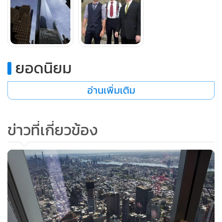
อาคารสูงระฟ้ากรุกระจกหลังนี้ถูกสร้างขึ้นบนที่ดินเดิมของ
อาคารแฝดเวิลด์เทรดเซ็นเตอร์ ซึ่งถูกผู้ก่อการร้ายจี้เครื่องบินพุ่ง
ชนเมื่อวันที่ 11 กันยายน ปี 2001 จนทำให้อาคารถล่มและมีผู้
เสียชีวิตไปกว่า 2,700 คน
ยอดนิยม
อัยการระบุว่า ชายชาวนิวยอร์กทั้ง 3 คนได้แอบมุดรั้วเข้าไปในตึก
อ่านเพิ่มเติม
เมื่อวันที่ 30 กันยายน ปี 2013 ซึ่งขณะนั้นวัน เวิลด์เทรด
เซ็นเตอร์ ยังก่อสร้างไม่เสร็จ จากนั้นจึงกระโดดลงมาจากความสูง
เกือบ 1 ใน 4 ไมล์ เพื่อโชว์ทักษะ BASE Jumping ซึ่งเป็นกีฬา
ข่าวที่เกี่ยวข้อง
แบบเอ็กซ์ตรีมชนิดหนึ่ง
ชายหนุ่มทั้งสามยังติดกล้องวิดีโอไว้ที่หมวกกันน็อก และนำภาพ
ประสบการณ์สุดเสียวไปเผยแพร่บนเว็บไซต์ยูทิวบ์ ซึ่งมีผู้คลิก
เข้าไปชมแล้วกว่า 3.5 ล้านครั้ง
ทิโมธี พาร์ลาทอเร ทนายของ รอสซิก ระบุว่า “คำพิพากษาวันนี้