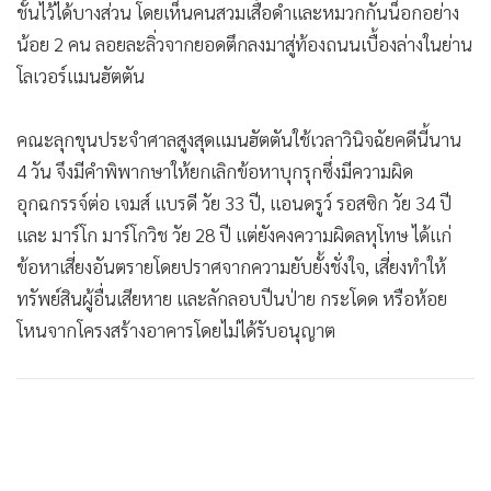
ชั้นไว้ได้บางส่วน โดยเห็นคนสวมเสื้อดำและหมวกกันน็อกอย่าง
น้อย 2 คน ลอยละลิ่วจากยอดตึกลงมาสู่ท้องถนนเบื้องล่างในย่าน
โลเวอร์แมนฮัตตัน
คณะลุกขุนประจำศาลสูงสุดแมนฮัตตันใช้เวลาวินิจฉัยคดีนี้นาน
4 วัน จึงมีคำพิพากษาให้ยกเลิกข้อหาบุกรุกซึ่งมีความผิด
อุกฉกรรจ์ต่อ เจมส์ แบรดี วัย 33 ปี, แอนดรูว์ รอสซิก วัย 34 ปี
และ มาร์โก มาร์โกวิช วัย 28 ปี แต่ยังคงความผิดลหุโทษ ได้แก่
ข้อหาเสี่ยงอันตรายโดยปราศจากความยับยั้งชั่งใจ, เสี่ยงทำให้
ทรัพย์สินผู้อื่นเสียหาย และลักลอบปีนป่าย กระโดด หรือห้อย
โหนจากโครงสร้างอาคารโดยไม่ได้รับอนุญาต