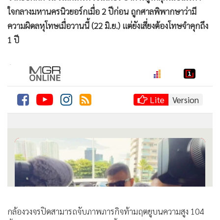
•
เกม
ใจกลางมหานครนิวยอร์กเมื่อ 2 ปีก่อน ถูกศาลพิพากษาว่ามี
•
วิทยาศาสตร์
ความผิดลหุโทษเมื่อวานนี้ (22 มิ.ย.) แต่ยังเสี่ยงต้องโทษจำคุกถึง
•
SMEs
1 ปี
•
หุ้น
•
อินโดจีน
•
กองทุนรวม
•
Celeb Online
•
Factcheck
•
ญี่ปุ่น
•
News1
•
Gotomanager
กล้องวงจรปิดสามารถจับภาพภารกิจท้ามฤตยูบนความสูง 104