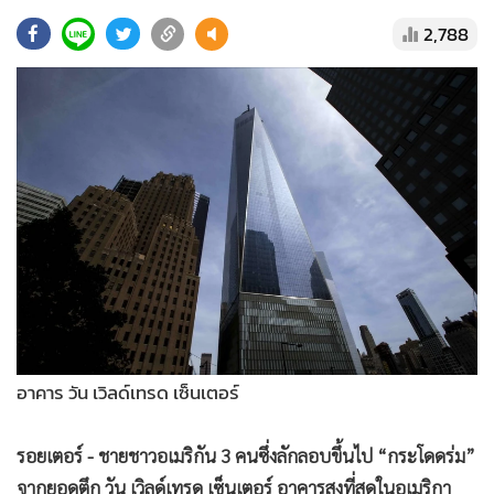
•
Good health & Well-being
2,788
•
Green Innovation & SD
•
Management & HR
•
MGR Live
•
Infographic
•
การเมือง
•
ท่องเที่ยว
•
กีฬา
•
ต่างประเทศ
•
Special Scoop
•
เศรษฐกิจ-ธุรกิจ
•
จีน
อาคาร วัน เวิลด์เทรด เซ็นเตอร์
•
ชุมชน-คุณภาพชีวิต
•
อาชญากรรม
รอยเตอร์ - ชายชาวอเมริกัน 3 คนซึ่งลักลอบขึ้นไป “กระโดดร่ม”
•
Motoring
จากยอดตึก วัน เวิลด์เทรด เซ็นเตอร์ อาคารสูงที่สุดในอเมริกา