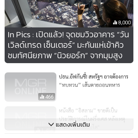
แสดงให้เห็นว่า สำนักงานอัยการแขวงเสียทั้งเวลาและเงินภาษี
ของประชาชนไปมากมาย เพื่อที่จะเปลี่ยนความผิดลหุโทษให้
8,000
เป็นข้อหาอุกฉกรรจ์”
In Pics : เปิดแล้ว! จุดชมวิวอาคาร “วัน
เวิลด์เทรด เซ็นเตอร์” มะกันแห่เข้าคิว
วัน เวิลด์เทรด เซ็นเตอร์ ซึ่งมีอีกฉายาว่า “อาคารเสรีภาพ”
(Freedom Tower) เปิดรับผู้เช่ารายแรกเมื่อเดือนพฤศจิกายนปี
ชมทัศนียภาพ “นิวยอร์ก” จากมุมสูง
ที่แล้ว
ปธน.อัฟกันชี้! สหรัฐฯ อาจต้องการ
“ทบทวน” เส้นตายถอนทหาร
466
หนังสือ “อิสลาม” ขายดีเป็น
ประวัติการณ์ในฝรั่งเศส หลังเหตุ
แสดงเพิ่มเติม
โจมตี "ชาร์ลีเอ็บโด"
1,458