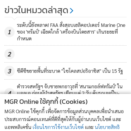
หวาดเสียว! สลิงขาดที่ชั้น 69
ข่าวในหมวดล่าสุด
“เวิลด์เทรดเซ็นเตอร์” ทำพนง.เช็ด
กระจกแขวนต่องแต่งร่วม 2 ชม.
24,748
ระดับนี้ยังพลาด! FAA สั่งสอบเฮลิคอปเตอร์ Marine One
1
ของ 'ทรัมป์' เฉียดใกล้ 'เครื่องบินโดยสาร' เกินระยะที่
(จากซ้าย) มาร์โก มาร์โกวิช, แอนดรูว์ รอสซิก และ เจมส์ แบรดี
กำหนด
2
3
ซีดีซีขยายพื้นที่ระบาด "ไซโคลสปอริอาซิส" เป็น 15 รัฐ
ตำรวจสหรัฐฯ จับชายพกอาวุธที่ 'สนามกอล์ฟทรัมป์' ใน
4
แอลเอ ก่อนผู้นำสหรัฐฯ เยือนแค่ 2 วัน ค้นรถเจอปืน-
MGR Online ใช้คุกกี้ (Cookies)
กระสุนเพียบ
MGR Online ใช้คุกกี้ เพื่อจัดการข้อมูลส่วนบุคคลเพื่อนำเสนอ
ข่าวอื่นในหมวด
ประสบการณ์คอนเทนต์ที่ดีที่สุดให้กับผู้อ่านบนเว็บไซต์ และ
แอพพลิเคชั่น
เงื่อนไขการใช้งานเว็บไซต์
และ
นโยบายสิทธิ