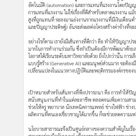
น่าจะเป็นประโยชน์ต่อสาธารณะ เพราะปัญญาประดิษฐ์แบบร
มนุษยชาติ จึงขอนำเรียนรับใช้สังคมโดยสรุปประเด็นสำคัญ 
ในระยะเวลา 40 ปีที่ผ่านมา การแพร่กระจายเทคโนโลยีดิจิทั
อย่างมีนัยสำคัญ ในขณะที่ปัญญาประดิษฐ์แบบรู้สร้าง (
แน่นอน แต่ลักษณะของผลกระทบนั้น จะขึ้นอยู่กับวิธีการพ
เทคโนโลยีนี้ (หรือเทคโนโลยีใด ๆ) ที่เป็นไปไม่ได้
ขณะนี้ภาคเอกชนกำลังอยู่บนเส้นทางสำหรับปัญญาประดิษฐ์
อัตโนมัติ (automation) และการแทนที่แรงงานโดยปัญ
การแทนที่แรงงาน ไม่ใช่เรื่องที่ดีสำหรับตลาดแรงงาน 
สูงที่ถูกแทนที่ จะลงมาแย่งงานจากแรงงานที่มีเงินเดือนต่ำ
และปัญญาประดิษฐ์) อันจะส่งผลต่อโครงสร้างค่าจ้างที่จะ
อย่างไรก็ตาม เรายังมีเส้นทางที่ดีกว่า คือ ทำให้ปัญญาปร
มากในการทำงานร่วมกัน ซึ่งจำเป็นต้องมีการพัฒนาศักยภ
โอกาสได้เรียนระดับมหาวิทยาลัยด้วย ยิ่งไปกว่านั้น การ
แบบรู้สร้าง (Generative AI) และมนุษย์ส่วนมาก จะต้
เปลี่ยนแปลงในแนวทางปฏิบัติและพฤติกรรมองค์กรของบ