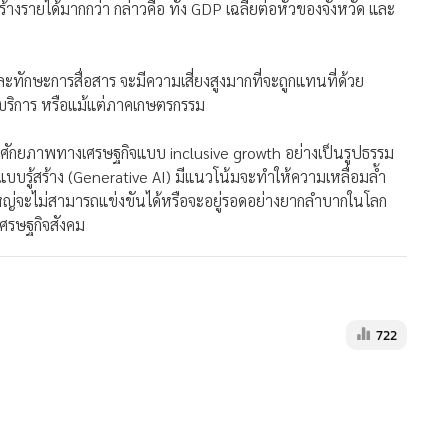
แบ่งปันความรู้สำหรับผู้มีหน้าที่กำกับดูแลและหน่วยงานรัฐต่าง ๆ
ให้คำแนะนำเกี่ยวกับเทคโนโลยีว่าเหมาะสมในการนำมาใช้หรือไม่
้ค้นพบหลักฐานเชิงประจักษ์จากข้อมูลสำรวจการทำงานของประชากร
s, Economic Returns, and Automatability in Thailand พบว่า
างรายได้มากกว่า กล่าวคือ ทั้ง GDP เฉลี่ยต่อหัวของจังหวัด และ
ละทักษะการสื่อสาร จะมีความเสี่ยงสูงมากที่จะถูกแทนที่ด้วย
บริการ หรือแม้แต่ภาคเกษตรกรรม
ับศักยภาพทางเศรษฐกิจแบบ inclusive growth อย่างเป็นรูปธรรม
แบบรู้สร้าง (Generative AI) มีแนวโน้มจะทำให้ความเหลื่อมล้ำ
ญ่จะไม่สามารถแข่งขันได้หรือจะอยู่รอดอย่างยากลำบากในโลก
ศรษฐกิจสังคม