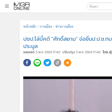
เลือกเครื่องมือท
•
หน้าหลัก
ค้นหา
•
ทันเหตุการณ์
หน้าหลัก
การเมือง
ข่าวการเมือง
Google
•
ภาคใต้
ปชป.ไล่บี้คดี ”ศักดิ์สยาม” จ่อยื่นป.ป.ช.
•
ภูมิภาค
MGR Onl
ประมูล
•
Online Section
ค้นหาขั
เผยแพร่:
5 พ.ค. 2569 17:40
ปรับปรุง:
5 พ.ค. 2569 17:40
โดย: ผ
•
บันเทิง
•
ผู้จัดการรายวัน
•
คอลัมนิสต์
•
ละคร
•
CbizReview
•
Cyber BIZ
•
ผู้จัดกวน
•
Good health & Well-being
•
Green Innovation & SD