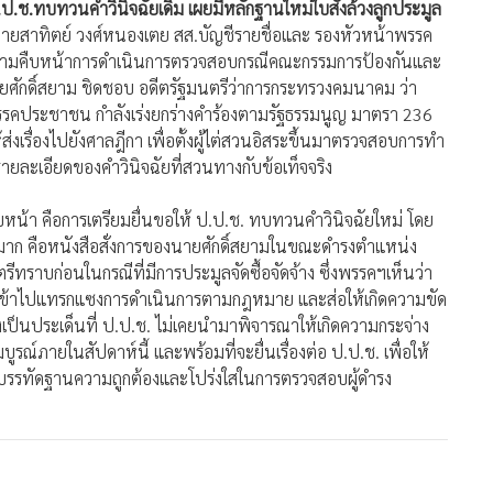
.ป.ช.ทบทวนคำวินิจฉัยเดิม เผยมีหลักฐานใหม่ใบสั่งล้วงลูกประมูล
ย์ นายสาทิตย์ วงศ์หนองเตย สส.บัญชีรายชื่อและ รองหัวหน้าพรรค
ความคืบหน้าการดำเนินการตรวจสอบกรณีคณะกรรมการป้องกันและ
ยศักดิ์สยาม ชิดชอบ อดีตรัฐมนตรีว่าการกระทรวงคมนาคม ว่า
รคประชาชน กำลังเร่งยกร่างคำร้องตามรัฐธรรมนูญ มาตรา 236
่งเรื่องไปยังศาลฎีกา เพื่อตั้งผู้ไต่สวนอิสระขึ้นมาตรวจสอบการทำ
รายละเอียดของคำวินิจฉัยที่สวนทางกับข้อเท็จจริง
บหน้า คือการเตรียมยื่นขอให้ ป.ป.ช. ทบทวนคำวินิจฉัยใหม่ โดย
กมาก คือหนังสือสั่งการของนายศักดิ์สยามในขณะดำรงตำแหน่ง
ตรีทราบก่อนในกรณีที่มีการประมูลจัดซื้อจัดจ้าง ซึ่งพรรคฯเห็นว่า
ึงการเข้าไปแทรกแซงการดำเนินการตามกฎหมาย และส่อให้เกิดความขัด
ป็นประเด็นที่ ป.ป.ช. ไม่เคยนำมาพิจารณาให้เกิดความกระจ่าง
ณ์ภายในสัปดาห์นี้ และพร้อมที่จะยื่นเรื่องต่อ ป.ป.ช. เพื่อให้
กิดบรรทัดฐานความถูกต้องและโปร่งใสในการตรวจสอบผู้ดำรง