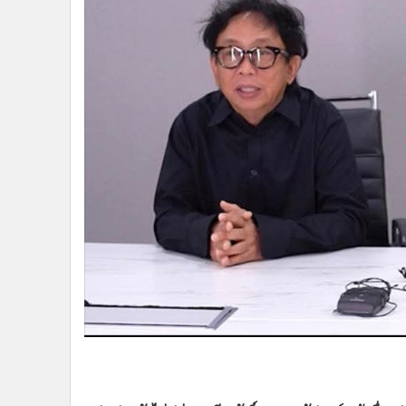
•
Management & HR
•
MGR Live
•
Infographic
•
การเมือง
•
ท่องเที่ยว
•
กีฬา
•
ต่างประเทศ
•
Special Scoop
•
เศรษฐกิจ-ธุรกิจ
•
จีน
•
ชุมชน-คุณภาพชีวิต
•
อาชญากรรม
•
Motoring
•
เกม
•
วิทยาศาสตร์
•
SMEs
•
หุ้น