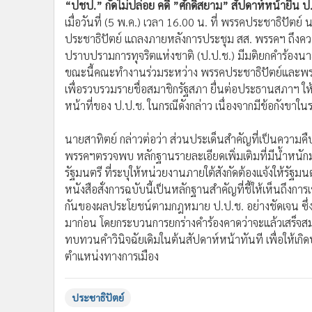
“ปชป.” กัดไม่ปล่อย คดี ”ศักดิ์สยาม” สัปดาห์หน้ายื่น ป
•
อินโดจีน
เมื่อวันที่ (5 พ.ค.) เวลา 16.00 น. ที่ พรรคประชาธิปัต
•
กองทุนรวม
ประชาธิปัตย์ แถลงภายหลังการประชุม สส. พรรคฯ ถึง
•
Celeb Online
ปราบปรามการทุจริตแห่งชาติ (ป.ป.ช.) มีมติยกคำร้องนา
•
Factcheck
ขณะนี้คณะทำงานร่วมระหว่าง พรรคประชาธิปัตย์และพร
•
ญี่ปุ่น
เพื่อรวบรวมรายชื่อสมาชิกรัฐสภา ยื่นต่อประธานสภาฯ ให้ส
หน้าที่ของ ป.ป.ช. ในกรณีดังกล่าว เนื่องจากมีข้อกังขาใน
•
News1
•
Gotomanager
นายสาทิตย์ กล่าวต่อว่า ส่วนประเด็นสำคัญที่เป็นความคื
พรรคฯตรวจพบ หลักฐานรายละเอียดเพิ่มเติมที่มีน้ำหนั
รัฐมนตรี ที่ระบุให้หน่วยงานภายใต้สังกัดต้องแจ้งให้รัฐมน
หนังสือสั่งการฉบับนี้เป็นหลักฐานสำคัญที่ชี้ให้เห็นถ
กันของผลประโยชน์ตามกฎหมาย ป.ป.ช. อย่างชัดเจน ซึ่งเ
มาก่อน โดยกระบวนการยกร่างคำร้องคาดว่าจะแล้วเสร็จสมบูร
ทบทวนคำวินิจฉัยเดิมในต้นสัปดาห์หน้าทันที เพื่อให้เ
ตำแหน่งทางการเมือง
ประชาธิปัตย์