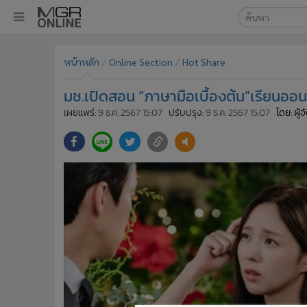
เลือกเครื่องมือท
•
หน้าหลัก
หน้าหลัก
Online Section
Hot Share
ค้นหา
•
ทันเหตุการณ์
Google
•
ภาคใต้
มช.เปิดสอน “ภาษามือเบื้องต้น”เรียนออน
•
ภูมิภาค
MGR Onl
เผยแพร่:
9 ธ.ค. 2567 15:07
ปรับปรุง:
9 ธ.ค. 2567 15:07
โดย: ผู้
•
Online Section
ค้นหาขั
•
บันเทิง
•
ผู้จัดการรายวัน
•
คอลัมนิสต์
•
ละคร
•
CbizReview
•
Cyber BIZ
•
ผู้จัดกวน
•
Good health & Well-being
•
Green Innovation & SD