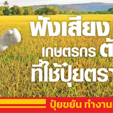
มือเบื้องต้น” โดยไม่มีค่าใช้จ่าย เรียนออนไลน์ หากสอบผ่าน
ีรีส์เกาหลีแนวโรแมนติกดราม่าลึกลับระทึกขวัญ คู่สามี-ภรรยาที่
บบต่างคนต่างอยู่ ได้รับโทรศัพท์ข่มขู่จากผู้ร้ายลักพาตัว จนเป็น
มือของนางเอกของเรื่อง ทำให้หลายๆคนสนใจการเรียนภาษามือ