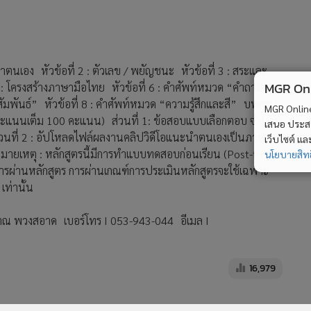
ําตนเอง หัวข้อที่ 2 : ตัวเลข / พยัญชนะ หัวข้อที่ 3 : สระและ
MGR Onli
ี่ 5 : โครงสร้างภาษามือไทย หัวข้อที่ 6 : คําศัพท์หมวด “คําถามและ
มพันธ์” หัวข้อที่ 8 : คําศัพท์หมวด “ความรู้สึกและสี” บทสรุป
MGR Online 
รวมคะแนนเต็ม 100 คะแนน) ส่วนที่ 1: ข้อสอบแบบเลือกตอบ จำนวน
เสนอ ประสบก
่วนที่ 2 : อัปโหลดไฟล์ผลงานคลิปวิดีโอแนะนำตนเองเป็นภาษา
เว็บไซต์ แ
ายเหตุ : หลักสูตรนี้มีการทำแบบทดสอบก่อนเรียน (Post-test)
นโยบายสิทธ
ผ่านหลักสูตร การผ่านเกณฑ์การประเมินหลักสูตรจะใช้เฉพาะ
ท่านั้น
มาณ พวงสอาด เบอร์โทร I 053-943-044 อีเมล I
16,979