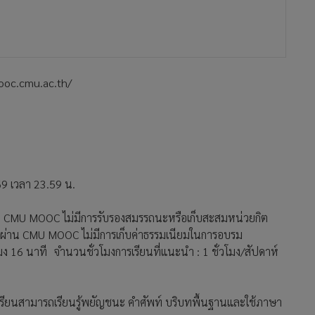
/mooc.cmu.ac.th/
 2569 เวลา 23.59 น.
น CMU MOOC ไม่มีการรับรองสมรรถนะหรือเก็บสะสมหน่วยกิต
์ผ่าน CMU MOOC ไม่มีการเก็บค่าธรรมเนียมในการอบรม
วโมง 16 นาที จำนวนชั่วโมงการเรียนที่แนะนำ : 1 ชั่วโมง/สัปดาห์
รียนสามารถเรียนรู้พยัญชนะ คำศัพท์ บริบทพื้นฐานและใช้ภาษา