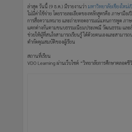
•
อินโดจีน
ล่าสุด วันนี้ (9 ธ.ค.) มีรายงานว่า
มหาวิทยาลัยเชียงใหม่เ
•
กองทุนรวม
ไม่มีค่าใช้จ่าย โดยรายละเอียดของหลักสูตรคือ ภาษามื
การสื่อความหมาย และถ่ายทอดอารมณ์แทนการพูด ภาษามื
•
Celeb Online
แตกต่างกันตามขนบธรรมเนียมประเพณี วัฒนธรรม และลั
•
Factcheck
ช่วยให้ผู้ที่สนใจสามารถเรียนรู้ ได้ด้วยตนเองและสามารถนํ
•
ญี่ปุ่น
ตำกัดคุณสมบัติของผู้เรียน
•
News1
•
Gotomanager
สถานที่เรียน
VDO Learning ผ่านเว็บไซต์ “วิทยาลัยการศึกษาตลอดช