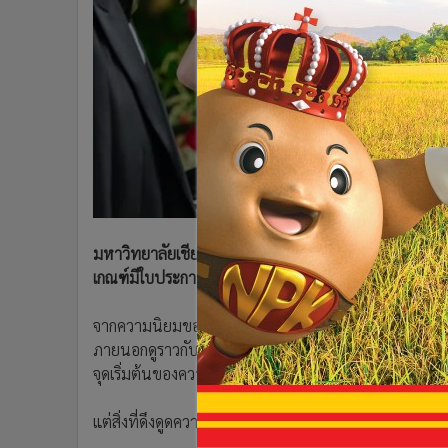
•
Management & HR
•
MGR Live
•
Infographic
•
การเมือง
•
ท่องเที่ยว
•
กีฬา
•
ต่างประเทศ
•
Special Scoop
•
เศรษฐกิจ-ธุรกิจ
•
จีน
มหาวิทยาลัยเชียงใหม่ เอาใจคอซีรีย์เปิดสอนการใช้ “ภาษา
•
ชุมชน-คุณภาพชีวิต
เกณฑ์มีใบประกาศนียบัตรให้
•
อาชญากรรม
จากความนิยมของซีรี่ย์เกาหลี “When the Phone Rings“ ซ
•
Motoring
ภายนอกดูราวกับกิ่งทองใบหยก แต่แท้จริงแล้วกลับใช้ชีวิตแ
•
เกม
จุดเริ่มต้นของความระทึก
•
วิทยาศาสตร์
•
SMEs
แต่สิ่งที่ดึงดูดความสนใจของคนดูคือทักษะการใช้ภาษา
•
หุ้น