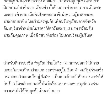
อดีตผู้ต้องขังเจ้าของร้าน เปิดเผยว่า ระหว่างถูกคุมขังได้รับการ
•
เกม
ฝึกอบรมวิชาชีพจากเรือนจำ ทั้งด้านการทำอาหาร การเป็นเชฟ
•
วิทยาศาสตร์
และการค้าขาย เมื่อพ้นโทษออกมาจึงนำความรู้มาต่อยอด
•
SMEs
ประกอบอาชีพ โดยร่วมลงทุนกับเพื่อนรับทุเรียนจากจังหวัด
•
หุ้น
จันทบุรีมาจำหน่ายในราคากิโลกรัมละ 120 บาท พร้อมรับ
•
อินโดจีน
ประกันคุณภาพ เนื้อดี รสชาติอร่อย ไม่เอาเปรียบผู้บริโภค
•
กองทุนรวม
•
Celeb Online
•
Factcheck
•
ญี่ปุ่น
•
News1
•
Gotomanager