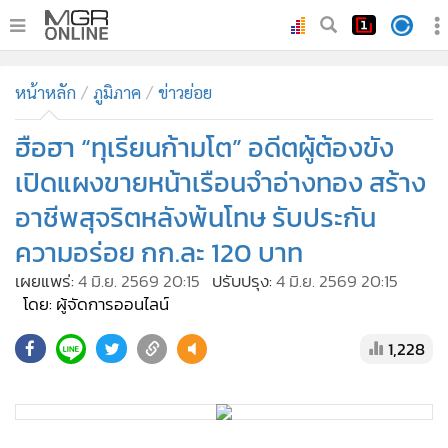
•
หน้าหลัก
หน้าหลัก
ภูมิภาค
ข่าวย่อย
•
ทันเหตุการณ์
•
ฮือฮา “ทุเรียนก้ามโต” อดีตผู้ต้องขัง
ภาคใต้
•
ภูมิภาค
เปิดแผงขายหน้าเรือนจำอ่างทอง สร้าง
•
Online Section
อาชีพสุจริตหลังพ้นโทษ รับประกัน
•
บันเทิง
ความอร่อย กก.ละ 120 บาท
•
ผู้จัดการรายวัน
เผยแพร่:
4 มิ.ย. 2569 20:15
ปรับปรุง:
4 มิ.ย. 2569 20:15
•
คอลัมนิสต์
โดย: ผู้จัดการออนไลน์
•
ละคร
1,228
•
CbizReview
•
Cyber BIZ
•
ผู้จัดกวน