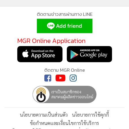
สนับสนุนอาชีพอื่น ๆ อาทิ ร้านอาหาร คาร์แคร์ล้างรถ นักดนตรี
และนักมวยไทย สร้างโอกาสให้ผู้พ้นโทษมีงานทำและสามารถ
พึ่งพาตนเองได้อย่างยั่งยืน.
1,228
ยอดนิยม
อ่านเพิ่มเติม
กำลังโหลด...