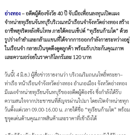
•
Good health & Well-being
•
Green Innovation & SD
อ่างทอง
– อดีตผู้ต้องขังวัย 40 ปี จับมือเพื่อนลงทุนเปิดแผง
•
Management & HR
จำหน่ายทุเรียนจันทบุรีบริเวณหน้าเรือนจำจังหวัดอ่างทอง สร้าง
•
MGR Live
อาชีพสุจริตหลังพ้นโทษ ภายใต้คอนเซ็ปต์ “ทุเรียนก้ามโต” ด้วย
•
Infographic
รูปร่างกำยำและกล้ามแขนที่ได้จากการออกกำลังกายระหว่างอยู่
•
การเมือง
ในเรือนจำ กลายเป็นจุดดึงดูดลูกค้า พร้อมรับประกันคุณภาพ
•
ท่องเที่ยว
และความอร่อยในราคากิโลกรัมละ 120 บาท
•
กีฬา
วันนี้( 4 มิ.ย.) ผู้สื่อข่าวรายงานว่า บริเวณริมถนนโพธิ์พระยา–
•
ต่างประเทศ
ท่าเรือ หน้าเรือนจำจังหวัดอ่างทอง อำเภอเมือง จังหวัดอ่างทอง
•
Special Scoop
มีแผงจำหน่ายทุเรียนจันทบุรีของอดีตผู้ต้องขัง ซึ่งกำลังได้รับ
•
เศรษฐกิจ-ธุรกิจ
ความสนใจจากประชาชนที่สัญจรผ่านไปมา โดยเปิดจำหน่ายทุก
•
จีน
วันตั้งแต่เวลา 09.00-16.00 น. ภายใต้ชื่อ “ทุเรียนก้ามโต” พร้อม
•
ชุมชน-คุณภาพชีวิต
ชูจุดเด่นด้านคุณภาพสินค้าและราคาที่เข้าถึงได้
•
อาชญากรรม
•
Motoring