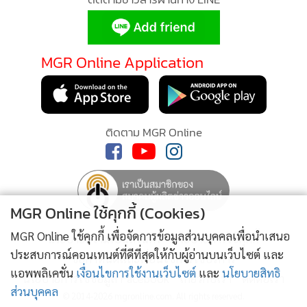
และเพื่อนร่วมงาน เข้าไปยุ่งเกี่ยว ไม่งั้น ถึงนายจะชนะ ก็ไม่
สามารถชดใช้ได้”
“ใครว่าชดใช้ไม่ได้ บริษัท หรือเพื่อนร่วมงาน เพื่อนทุกคนล้วนตี
MGR Online Application
สองหน้าทั้งนั้น แม้วันนี้ฉันสูญเสียพวกเขาไป ฉันไม่เคยเสียดาย
เห็นพวกเขาเป็นเบี้ยต่อรองถือว่าให้เกียรติมากแล้ว”
“งั้นนายก็ไม่ต่างอะไรกับพวกเขา เตรียมตัวให้พร้อมสำหรับวัน
สุดท้ายของนาย โทรศัพท์เครื่องนี้ จะถูกส่งออกไปวันพรุ่งนี้”
ติดตาม MGR Online
ยิ่วเชียนเดินหน้าเครียดออกไป
MGR Online ใช้คุกกี้ (Cookies)
MGR Online ใช้คุกกี้ เพื่อจัดการข้อมูลส่วนบุคคลเพื่อนำเสนอ
นโยบายความเป็นส่วนตัว
นโยบายการใช้คุกกี้
ประสบการณ์คอนเทนต์ที่ดีที่สุดให้กับผู้อ่านบนเว็บไซต์ และ
ข้อกำหนดและเงื่อนไขการใช้บริการ
แอพพลิเคชั่น
เงื่อนไขการใช้งานเว็บไซต์
และ
นโยบายสิทธิ
นโยบายการใช้ข้อมูล Facebook
เกี่ยวกับเรา
ติดต่อเรา
ส่วนบุคคล
© 2014-2026 mgronline.com. All rights reserved.