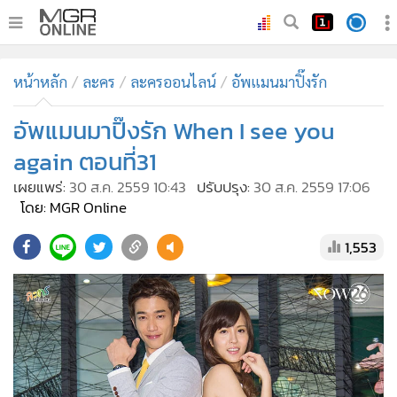
•
หน้าหลัก
หน้าหลัก
ละคร
ละครออนไลน์
อัพแมนมาปิ๊งรัก
•
ทันเหตุการณ์
•
อัพแมนมาปิ๊งรัก When I see you
ภาคใต้
•
ภูมิภาค
again ตอนที่31
•
Online Section
เผยแพร่:
30 ส.ค. 2559 10:43
ปรับปรุง:
30 ส.ค. 2559 17:06
•
บันเทิง
โดย: MGR Online
•
ผู้จัดการรายวัน
1,553
•
คอลัมนิสต์
•
ละคร
•
CbizReview
•
Cyber BIZ
•
ผู้จัดกวน