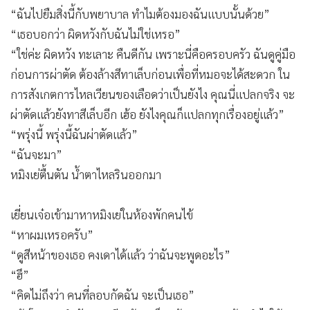
“ฉันไปยืมสิ่งนี้กับพยาบาล ทำไมต้องมองฉันแบบนั้นด้วย”
“เธอบอกว่า ผิดหวังกับฉันไม่ใช่เหรอ”
“ใช่ค่ะ ผิดหวัง ทะเลาะ คืนดีกัน เพราะนี่คือครอบครัว ฉันดูคู่มือ
ก่อนการผ่าตัด ต้องล้างสีทาเล็บก่อนเพื่อที่หมอจะได้สะดวก ใน
การสังเกตการไหลเวียนของเลือดว่าเป็นยังไง คุณนี่แปลกจริง จะ
ผ่าตัดแล้วยังทาสีเล็บอีก เฮ้อ ยังไงคุณก็แปลกทุกเรื่องอยู่แล้ว”
“พรุ่งนี้ พรุ่งนี้ฉันผ่าตัดแล้ว”
“ฉันจะมา”
หมิงเย่ตื้นตัน น้ำตาไหลรินออกมา
เยี่ยนเจ๋อเข้ามาหาหมิงเย่ในห้องพักคนไข้
“หาผมเหรอครับ”
“ดูสีหน้าของเธอ คงเดาได้แล้ว ว่าฉันจะพูดอะไร”
“ฮึ”
“คิดไม่ถึงว่า คนที่ลอบกัดฉัน จะเป็นเธอ”