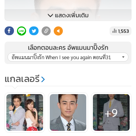
แสดงเพิ่มเติม
1,553
เลือกตอนละคร อัพแมนมาปิ๊งรัก
อัพแมนมาปิ๊งรัก When I see you again ตอนที่31
แกลเลอรี
+9