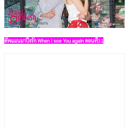
•
Good health & Well-being
•
Green Innovation & SD
•
Management & HR
•
MGR Live
•
Infographic
อัพแมนมาปิ๊งรัก When I see You again ตอนที่31
•
การเมือง
•
ท่องเที่ยว
•
กีฬา
•
ต่างประเทศ
•
Special Scoop
•
เศรษฐกิจ-ธุรกิจ
•
จีน
•
ชุมชน-คุณภาพชีวิต
•
อาชญากรรม
•
Motoring