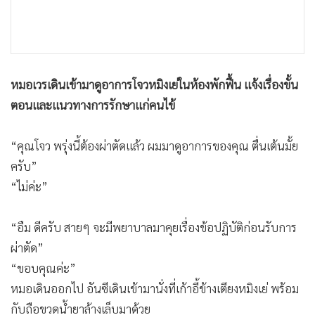
•
เกม
•
วิทยาศาสตร์
•
SMEs
•
หุ้น
หมอเวรเดินเข้ามาดูอาการโจวหมิงเย่ในห้องพักฟื้น แจ้งเรื่องขั้น
•
อินโดจีน
ตอนและแนวทางการรักษาแก่คนไข้
•
กองทุนรวม
•
Celeb Online
“คุณโจว พรุ่งนี้ต้องผ่าตัดแล้ว ผมมาดูอาการของคุณ ตื่นเต้นมั้ย
•
Factcheck
ครับ”
“ไม่ค่ะ”
•
ญี่ปุ่น
•
News1
“อืม ดีครับ สายๆ จะมีพยาบาลมาคุยเรื่องข้อปฏิบัติก่อนรับการ
•
Gotomanager
ผ่าตัด”
“ขอบคุณค่ะ”
หมอเดินออกไป อันซีเดินเข้ามานั่งที่เก้าอี้ข้างเตียงหมิงเย่ พร้อม
กับถือขวดน้ำยาล้างเล็บมาด้วย