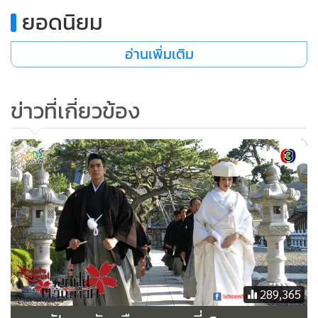
ยอดนิยม
เยี่ยนเจ๋อเดินออกมาจากโรงพยาบาล เจอยิ่วเชียนดักรออยู่
“นายยังไม่ยอมเลิกราอีกเหรอ”
อ่านเพิ่มเติม
“หัวหน้ารู้แล้วว่า ไม่มีการฟอกอากาศ แต่สร้างโรงงานบำบัดของ
เสีย ดังนั้น นายจะลาออกแล้วสินะ”
ข่าวที่เกี่ยวข้อง
“รู้จักฉันดีมาก รู้ว่าฉันไม่มีทางถูกไล่ออกเหมือนนายแน่นอน”
“ทำไงดี ตอนนี้ฉันเริ่มเป็นห่วงนายซะแล้วล่ะ อย่ารีบพูดไป นาย
ต้องโดนไล่ออกแน่”
ยิ่วเชียนยิ้มๆ เยี่ยนเจ๋อเครียด
“เฮ่อ นายให้อันซีมา ไม่ใช่เพราะเรื่องสัญญาใช่มั้ย”
ยิ่วเชียนนึกถึงเหตุการณ์วันนั้น ที่เขาให้อันซีไปค้นเอกสารในห้อง
ทำงานของเยี่ยนเจ๋อ จากนั้นอันซีก็เดินออกมากับหยาเอิน แต่คน
ที่เข้าไปค้นหาเอกสารจริงๆ คือต้าอี๋
“เป้าหมายที่แท้จริง ไม่ใช่หาสัญญาสร้างโรงงานบำบัดของเสีย
289,365
เพราะคนระมัดระวังอย่างเยี่ยนเจ๋อ ร่วมมือกับกองทุนรัสเซีย ต้อง
เก็บหลักฐานไว้ปกป้องตัวเองแน่ นี่ต่างหาก ถึงจะเป็นเป้าหมายที่