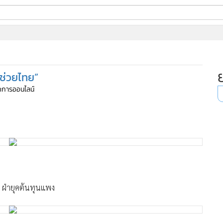
ี่ใช้
ช่วยไทย”
ine
จัดการออนไลน์
้นสูง
 ฝ่ายุคต้นทุนแพง