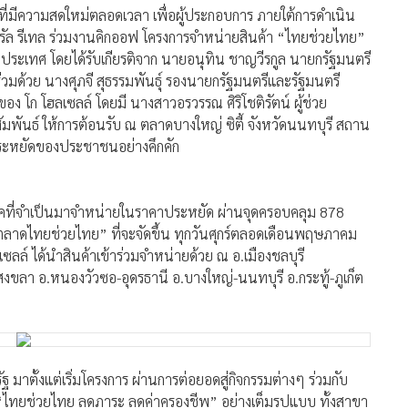
ที่มีความสดใหม่ตลอดเวลา เพื่อผู้ประกอบการ ภายใต้การดำเนิน
นทรัล รีเทล ร่วมงานคิกออฟ โครงการจำหน่ายสินค้า “ไทยช่วยไทย”
วประเทศ โดยได้รับเกียรติจาก นายอนุทิน ชาญวีรกูล นายกรัฐมนตรี
ด้วย นางศุภจี สุธรรมพันธุ์ รองนายกรัฐมนตรีและรัฐมนตรี
ง โก โฮลเซลล์ โดยมี นางสาวอรวรรณ ศิริโชติรัตน์ ผู้ช่วย
ัมพันธ์ ให้การต้อนรับ ณ ตลาดบางใหญ่ ซิตี้ จังหวัดนนทบุรี สถาน
ประหยัดของประชาชนอย่างคึกคัก
ิโภคที่จำเป็นมาจำหน่ายในราคาประหยัด ผ่านจุดครอบคลุม 878
 “ตลาดไทยช่วยไทย” ที่จะจัดขึ้น ทุกวันศุกร์ตลอดเดือนพฤษภาคม
ซลล์ ได้นำสินค้าเข้าร่วมจำหน่ายด้วย ณ อ.เมืองชลบุรี
งขลา อ.หนองวัวซอ-อุดรธานี อ.บางใหญ่-นนทบุรี อ.กระทู้-ภูเก็ต
าตั้งแต่เริ่มโครงการ ผ่านการต่อยอดสู่กิจกรรมต่างๆ ร่วมกับ
ญ “ไทยช่วยไทย ลดภาระ ลดค่าครองชีพ” อย่างเต็มรูปแบบ ทั้งสาขา