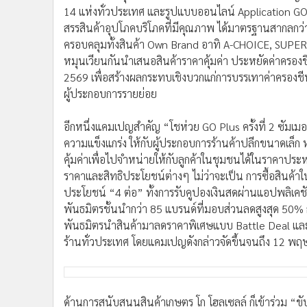
•
อินโดจีน
14 แห่งทั่วประเทศ และรูปแบบออนไลน์ Application
สรรสินค้าอุปโภคบริโภคที่มีคุณภาพ ได้มาตรฐานสากลกว่
•
กองทุนรวม
ครอบคลุมทั้งสินค้า Own Brand อาทิ A-CHOICE, SUP
•
Celeb Online
หมุนเวียนกันนำเสนอสินค้าราคาคุ้มค่า ประหยัดค่าครองช
•
Factcheck
2569 เพื่อสร้างผลกระทบเชิงบวกแก่การบรรเทาค่าครองช
•
ญี่ปุ่น
ผู้ประกอบการรายย่อย
•
News1
•
Gotomanager
อีกหนึ่งแคมเปญสำคัญ “โชห่วย GO Plus ครั้งที่ 2 ซัมเมอร์น
ความแข็งแกร่ง ให้กับผู้ประกอบการร้านค้าปลีกขนาดเล็ก ห
คุ้มค่าเพื่อไปจำหน่ายให้กับลูกค้าในชุมชนได้ในราคาปร
ราคาและสิทธิประโยชน์ต่างๆ ไม่ว่าจะเป็น การซื้อสินค้าใน
ประโยชน์ “4 ต่อ” ทั้งการรับคูปองเงินสดผ่านแอปพลิเค
พันธมิตรชั้นนำกว่า 85 แบรนด์ที่มอบส่วนลดสูงสุด 50% กา
พันธมิตรนำสินค้ามาลดราคาพิเศษแบบ Battle Deal และ
ร้านทั่วประเทศ โดยแคมเปญดังกล่าวจัดขึ้นจนถึง 12 
ด้านการสนับสนุนสินค้าเกษตร โก โฮลเซลล์ ก็เข้าร่วม “