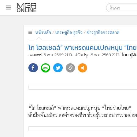
เลือกเครื่องมือท
•
หน้าหลัก
ค้นหา
•
ทันเหตุการณ์
หน้าหลัก
เศรษฐกิจ-ธุรกิจ
ข่าวธุรกิจการตลาด
Google
•
ภาคใต้
โก โฮลเซลล์” พาเหรดแคมเปญหนุน “ไทย
•
ภูมิภาค
MGR Onl
เผยแพร่:
5 พ.ค. 2569 21:13
ปรับปรุง:
5 พ.ค. 2569 21:13
โดย: ผู้
•
Online Section
ค้นหาขั
•
บันเทิง
•
ผู้จัดการรายวัน
•
คอลัมนิสต์
•
ละคร
•
CbizReview
•
Cyber BIZ
“โก โฮลเซลล์” พาเหรดแคมเปญหนุน “ไทยช่วยไทย”
•
ผู้จัดกวน
จับมือพันธมิตร ลดค่าครองชีพ ช่วยผู้ประกอบการรายย่อย
•
Good health & Well-being
•
Green Innovation & SD