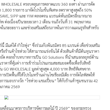
 GO WHOLESALE ครอบคลุมการตลาดแบบ 360 องศา ผ่านการคัด
า 1,800 รายการ มาจัดโปรโมชั่นพิเศษ ลดราคาสูงสุดถึง 50%
ERSAVE, SIPP และ YIM ตลอดจน แบรนด์พันธมิตรอีกมากมาย
ีพ ต่อเนื่องเป็นระยะเวลา 2 เดือน จนถึงวันที่ 31 พฤษภาคม
ีพในระยะยาว และช่วยเสริมเสถียรภาพในการวางแผนธุรกิจสำหรับ
ี้ มีแต่ได้ กำไรพุ่ง” ซึ่งร่วมกับพันธมิตร 85 แบรนด์ เพื่อช่วยเสริม
รือร้านค้าโชห่วย ให้สามารถแข่งขันได้ ด้วยสินค้าที่มีต้นทุนราคา
ะหยัด ตอกย้ำบทบาทการเป็น GO Solutions ที่นำเสนอกลยุทธ์ด้าน
ราคาที่คุ้มค่า การเข้าร่วมโปรแกรมสะสมยอดซื้อเพื่อรับสิทธิ
ชัน GO WHOLESALE มูลค่าสูงสุด 4,000 บาท สิทธิพิเศษจาก
รเปิดพื้นที่ให้โปรโมทร้านผ่านโซเชียลมีเดีย การจัดไลฟ์สดให้
การมอบรางวัล “โชห่วย แชมเปี้ยน” ให้กับร้านค้าชุมชนรวม 42
พฤษภาคม 2569
ขับเคลื่อนมาตรการบริหารจัดการผลไม้ ปี 2569” ของกระทรวง