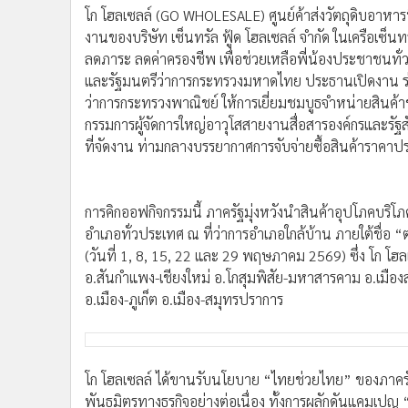
•
Management & HR
โก โฮลเซลล์ (GO WHOLESALE) ศูนย์ค้าส่งวัตถุดิบอาหาร
•
MGR Live
งานของบริษัท เซ็นทรัล ฟู้ด โฮลเซลล์ จำกัด ในเครือเซ็
•
Infographic
ลดภาระ ลดค่าครองชีพ เพื่อช่วยเหลือพี่น้องประชาชนทั่
•
การเมือง
และรัฐมนตรีว่าการกระทรวงมหาดไทย ประธานเปิดงาน ร่วม
ว่าการกระทรวงพาณิชย์ ให้การเยี่ยมชมบูธจำหน่ายสินค้าขอ
•
ท่องเที่ยว
กรรมการผู้จัดการใหญ่อาวุโสสายงานสื่อสารองค์กรและรัฐส
•
กีฬา
ที่จัดงาน ท่ามกลางบรรยากาศการจับจ่ายซื้อสินค้าราคา
•
ต่างประเทศ
•
Special Scoop
•
เศรษฐกิจ-ธุรกิจ
การคิกออฟกิจกรรมนี้ ภาครัฐมุ่งหวังนำสินค้าอุปโภคบร
•
จีน
อำเภอทั่วประเทศ ณ ที่ว่าการอำเภอใกล้บ้าน ภายใต้ชื่อ
•
ชุมชน-คุณภาพชีวิต
(วันที่ 1, 8, 15, 22 และ 29 พฤษภาคม 2569) ซึ่ง โก โฮลเ
•
อาชญากรรม
อ.สันกำแพง-เชียงใหม่ อ.โกสุมพิสัย-มหาสารคาม อ.เมืองส
อ.เมือง-ภูเก็ต อ.เมือง-สมุทรปราการ
•
Motoring
•
เกม
•
วิทยาศาสตร์
•
SMEs
โก โฮลเซลล์ ได้ขานรับนโยบาย “ไทยช่วยไทย” ของภาครัฐ ม
•
หุ้น
พันธมิตรทางธุรกิจอย่างต่อเนื่อง ทั้งการผลักดันแคมเป