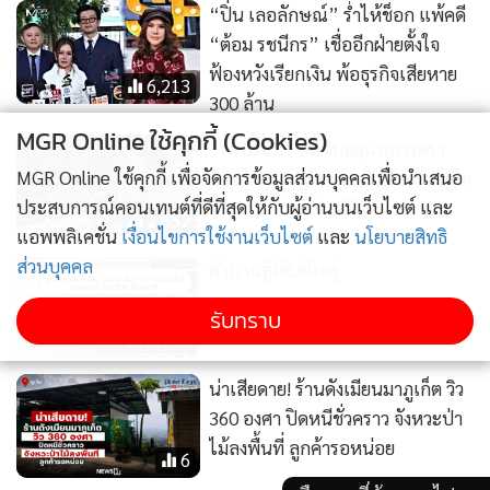
2,933
น่าเสียดาย! ร้านดังเมียนมาภูเก็ต วิว
MGR Online ใช้คุกกี้ (Cookies)
360 องศา ปิดหนีชั่วคราว จังหวะป่า
ไม้ลงพื้นที่ ลูกค้ารอหน่อย
MGR Online ใช้คุกกี้ เพื่อจัดการข้อมูลส่วนบุคคลเพื่อนำเสนอ
6
ประสบการณ์คอนเทนต์ที่ดีที่สุดให้กับผู้อ่านบนเว็บไซต์ และ
แอพพลิเคชั่น
เงื่อนไขการใช้งานเว็บไซต์
และ
นโยบายสิทธิ
ส่วนบุคคล
รับทราบ
1,735
879
“ก้อง ห้วยไร่” สะอื้นไห้ ต้อง
(คลิป)“พส.จีน” เป็นกระแสก
เลือกโลง บ้านหลังสุดท้ายให้
ระหึ่มอีก!แห่จองคิวสวมชุด
“น้องพั้นซ์”
ไทย-ร้อยมาลัยถวายพระวัด
เจ็ดยอด