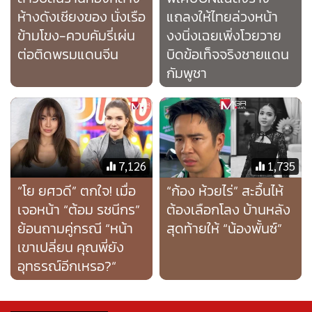
“โย ยศวดี” ตกใจ! เมื่อ
“ก้อง ห้วยไร่” สะอื้นไห้
เจอหน้า “ต้อม รชนีกร”
ต้องเลือกโลง บ้านหลัง
ย้อนถามคู่กรณี “หน้า
สุดท้ายให้ “น้องพั้นซ์”
เขาเปลี่ยน คุณพี่ยัง
อุทธรณ์อีกเหรอ?“