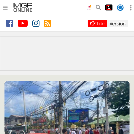
.
•
หน้าหลัก
Version
Lite
•
ทันเหตุการณ์
•
ภาคใต้
•
ภูมิภาค
•
Online Section
•
บันเทิง
•
ผู้จัดการรายวัน
•
คอลัมนิสต์
•
ละคร
•
CbizReview
•
Cyber BIZ
•
ผู้จัดกวน