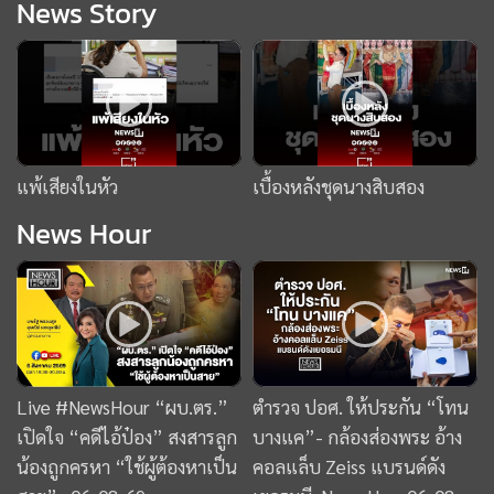
Live #NewsHour “ผบ.ตร.”
ตำรวจ ปอศ. ให้ประกัน “โทน
เปิดใจ “คดีไอ้ป๋อง” สงสารลูก
บางแค”- กล้องส่องพระ อ้าง
น้องถูกครหา “ใช้ผู้ต้องหาเป็น
คอลแล็บ Zeiss แบรนด์ดัง
สาย” : 06-08-69
เยอรมนี :News Hour06-08-
69
ข่าววันนี้
ข่าวยอดนิยม
ยานยนต์
ทองคำ
หุ้น
ฟุตบอล
บัตรสวัสดิการแห่งรัฐ
“โย ยศวดี” ตกใจ! เมื่อเจอหน้า