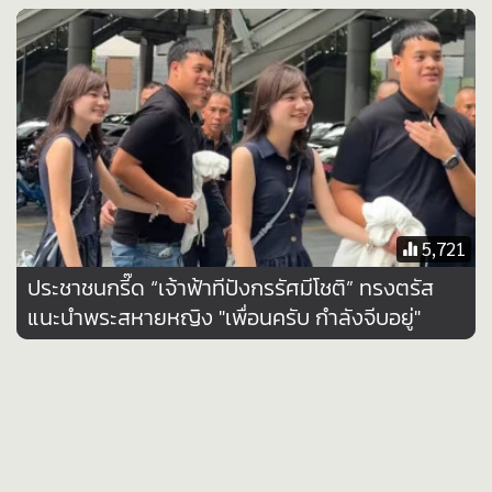
•
เกม
•
วิทยาศาสตร์
•
SMEs
•
หุ้น
•
อินโดจีน
•
กองทุนรวม
•
Celeb Online
5,721
•
Factcheck
x
ประชาชนกรี๊ด “เจ้าฟ้าทีปังกรรัศมีโชติ” ทรงตรัส
•
ญี่ปุ่น
แนะนำพระสหายหญิง "เพื่อนครับ กำลังจีบอยู่"
•
News1
•
Gotomanager