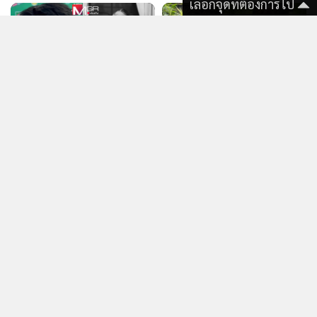
เลือกจุดที่ต้องการไป
324
815
“ฮาย อาภาพร” ตั้งใจยกพาน
“หนิง ปณิตา” ตกใจ ดรามา
ไปขอขมากรรมผู้ชายที่เคย
“จิน” “น้องณิริน” ห้ามแม่
สาปแช่งตนให้รูตัน เผื่อชีวิตจะ
อย่าพูดถึงเขา เดี๋ยวเขาโทร.มา
พลิกผันมีผัวในช่วงบั้นปลาย
ด่า (คลิป)
แสดงเพิ่มเติม
ข่าว & คลิป