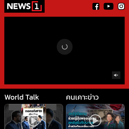
World Talk
คนเคาะข่าว
ถอดรหัสFBI เยือนไทย
Live คนเคาะข่าว : สหรัฐเปิด
(worldtalk คุยผ่าโลก)
เกม ช่วยญี่ปุ่นพยุงเงินเยน 06-
#news1 #worldtalk #คุยผ่า
08-69 #สหรัฐ #เงินเยน
โลก #วารินทร์สัจเดว #ข่าว
#ญี่ปุ่น #ขีปนาวุธ
ถอนหมุดข่าว
ข่าวลึกปมลับ