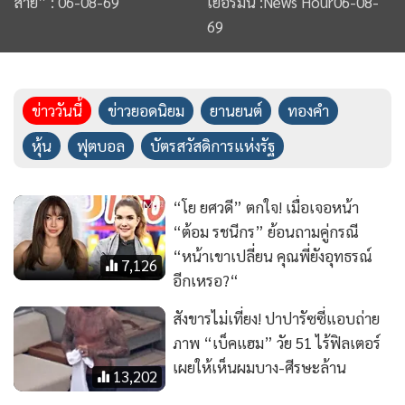
“ต้อม รชนีกร” ย้อนถามคู่กรณี
“หน้าเขาเปลี่ยน คุณพี่ยังอุทธรณ์
7,126
อีกเหรอ?“
สังขารไม่เที่ยง! ปาปารัซซี่แอบถ่าย
ภาพ “เบ็คแฮม” วัย 51 ไร้ฟิลเตอร์
เผยให้เห็นผมบาง-ศีรษะล้าน
13,202
“ปิ่น เลอลักษณ์” ร่ำไห้ช็อก แพ้คดี
“ต้อม รชนีกร” เชื่ออีกฝ่ายตั้งใจ
ฟ้องหวังเรียกเงิน พ้อธุรกิจเสียหาย
6,213
300 ล้าน
“เต้ ธามัน” อดีตบอยแบนวงดรา
ก้อนไฟว์หายตัว หลังปั่นจักรยานคู่ใจ
ออกจากบ้านตั้งแต่ตี 4
2,652
ตํานานตู้เย็นยังอยู่