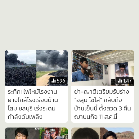
596
147
ระทึก! ไฟไหม้โรงงาน
ย่า-ญาติเตรียมรับร่าง
ยางใกล้โรงเรียนบ้าน
“ฮลุน โซโล่” กลับถึง
โสม ชลบุรี เร่งระดม
บ้านเย็นนี้ ตั้งสวด 3 คืน
กำลังดับเพลิง
ฌาปนกิจ 11 ส.ค.นี้
1,817
1,126
“เต้ ดราก้อนไฟว์” อดีต
พี่ชายฮลุนแจ้งไม่มีการ
บอยแบนด์ ปั่นจักรยาน
เปิดรับบริจาค กำหนด
หายไปตอนตี 4 ไม่พก
สวดอภิธรรม 8-10 ส.ค.
โทรศัพท์ ไม่พกเงิน
นี้ ฌาปนกิจ 11 ส.ค. นี้
แฟนสาวเข้าแจ้งความ