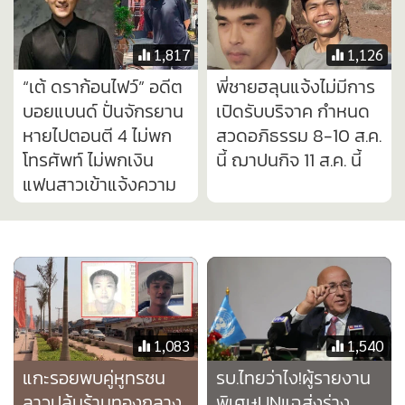
1,083
1,540
แกะรอยพบคู่หูทรชน
รบ.ไทยว่าไง!ผู้รายงาน
ลาวปล้นร้านทองกลาง
พิเศษUNแฉส่งร่าง
ห้างดังเชียงของ นั่งเรือ
แถลงให้ไทยล่วงหน้า
ข้ามโขง-ควบคัมรี่เผ่น
งงนิ่งเฉยเพิ่งโวยวาย
ต่อติดพรมแดนจีน
บิดข้อเท็จจริงชายแดน
กัมพูชา
7,126
1,735