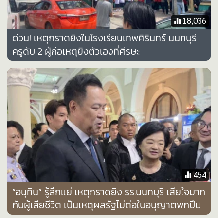
•
Good health & Well-being
•
Green Innovation & SD
18,036
•
Management & HR
ด่วน! เหตุกราดยิงในโรงเรียนเทพศิรินทร์ นนทบุรี
•
MGR Live
ครูดับ 2 ผู้ก่อเหตุยิงตัวเองที่ศีรษะ
•
Infographic
•
การเมือง
•
ท่องเที่ยว
•
กีฬา
•
ต่างประเทศ
•
Special Scoop
•
เศรษฐกิจ-ธุรกิจ
•
จีน
454
•
ชุมชน-คุณภาพชีวิต
“อนุทิน” รู้สึกแย่ เหตุกราดยิง รร.นนทบุรี เสียใจมาก
•
อาชญากรรม
กับผู้เสียชีวิต เป็นเหตุผลรัฐไม่ต่อใบอนุญาตพกปืน
•
Motoring