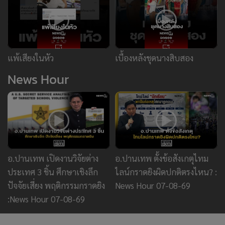
อ.ปานเทพ เปิดงานวิจัยต่าง
อ.ปานเทพ ตั้งข้อสังเกตุไทม
ประเทศ 3 ชิ้น ศึกษาเชิงลึก
ไลน์กราดยิงผิดปกติตรงไหน? :
ปัจจัยเสี่ยง พฤติกรรมกราดยิง
News Hour 07-08-69
:News Hour 07-08-69
ข่าววันนี้
ข่าวยอดนิยม
ยานยนต์
ทองคำ
หุ้น
ฟุตบอล
บัตรสวัสดิการแห่งรัฐ
กราดยิง
แฟนมวยช็อค “ซุปเปอร์เล็ก' พ่าย
น็อค ภาวนาอย่าเจ็บหนัก ห่วง
กระทบคิวป้องแชมป์ศึกใหญ่ ต.ค. นี้
4,233