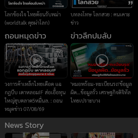
วงการค้าเหล็กไทยเดือด แฉ
'หมอพร้อม-ทะเบียนรถ'ข้อมูล
กฎบีบ เตาหลอมIF ส่อเอื้อทุน
ผิด...ข้อมูลรั่ว เศรษฐกิจดิจิทัล
ใหญ่ฮุบตลาด5หมื่นล. : ถอน
ไทยเปราะบาง
หมุดข่าว 07/08/69
News Story
แพ้เสียงในหัว
เบื้องหลังชุดนางสิบสอง
News Hour