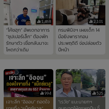
994
525
เจาะลึก “อิออน” ถอดใจ
"เรวัช" แนะนายกฯ
ขายทิ้ง “แม็กซ์แวลู”
อนุญาตให้ครูพกปืน จี้
เหตุขาดทุนสะสม 657
ศธ.ทบทวนหลักสูตร
ล้านบาท
เด็กเรียนหนักไป
6,308
791
ศิษย์เก่า "เทพศิรินทร์
“กรรชัย” เผยจิตตก ไม่
นนทบุรี" เล่า
อยากอ่านข่าวแบบนี้ ลั่น