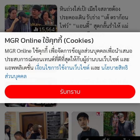
ม.6 เล่านาทีชีวิต"ตั้งสติ ปิดไฟ สั่ง
หมอบ" ช่วยเพื่อนรอดยกห้อง
9,258
MGR Online ใช้คุกกี้ (Cookies)
MGR Online ใช้คุกกี้ เพื่อจัดการข้อมูลส่วนบุคคลเพื่อนำเสนอ
ประสบการณ์คอนเทนต์ที่ดีที่สุดให้กับผู้อ่านบนเว็บไซต์ และ
1,704
10,043
แอพพลิเคชั่น
เงื่อนไขการใช้งานเว็บไซต์
และ
นโยบายสิทธิ
บรรยากาศสุดเศร้า ญาติทยอย
ดาวดับอีกดวง เปิดประวัติ “เต้
ส่วนบุคคล
รับศพเหยื่อเหตุกราดยิง ภรรยา
ดราก้อนไฟว์” อดีตบอยแบนด์
รับทราบ
รอง ผอ.ฝ่ายปกครอง 1 ร่ำไห้
ชื่อดังยุค 2000 (คลิป)
ทำเอกสาร
4,273
2,071