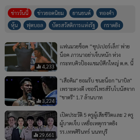
"เสือคิม" ยอมรับ ชนะน็อก "นาบิล"
เพราะดวงดี เซอร์ไพรส์รับโบนัสจาก
"ชาตรี" 1.7 ล้านบาท
3,224
เปิดประวัติ 5 ครูผู้เสียชีวิตและ 2 ครู
ผู้บาดเจ็บ เหยื่อเหตุกราดยิง
รร.เทพศิรินทร์ นนทบุรี
29,661
หินถ่วงใส่เป้! เมียใจสลายต้อง
ประคองเดิน รับร่าง “เต้ ดราก้อน
ไฟว์” “แอนดี้” สุดกลั้นร่ำไห้ แม่
15,564
เผยลูกชายเตรียมบวช
ศิษย์เก่า "เทพศิรินทร์ นนทบุรี" เล่า
ประสบการณ์​โดนทำร้าย ครูเมินเฉย
ผ่านมา 20 ปี ยังเละเทะเหมือนเดิม
6,309