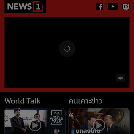
World Talk
คนเคาะข่าว
โลกข้องใจ ไทยต้อนรับพม่า
บทลงโทษ โลกสวย : คนเคาะ
(worldtalk คุยผ่าโลก)
ข่าว
ถอนหมุดข่าว
ข่าวลึกปมลับ