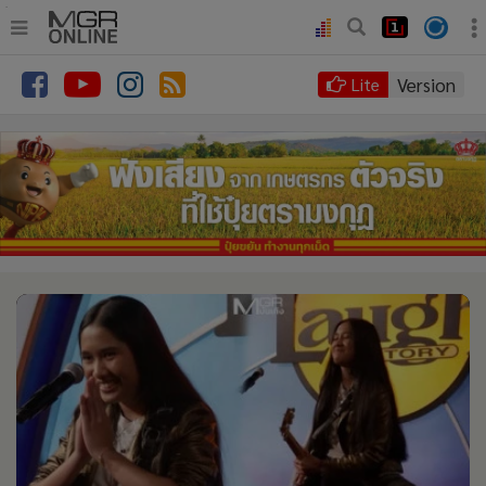
.
•
หน้าหลัก
Version
Lite
•
ทันเหตุการณ์
•
ภาคใต้
•
ภูมิภาค
•
Online Section
•
บันเทิง
•
ผู้จัดการรายวัน
•
คอลัมนิสต์
•
ละคร
•
CbizReview
•
Cyber BIZ
•
ผู้จัดกวน