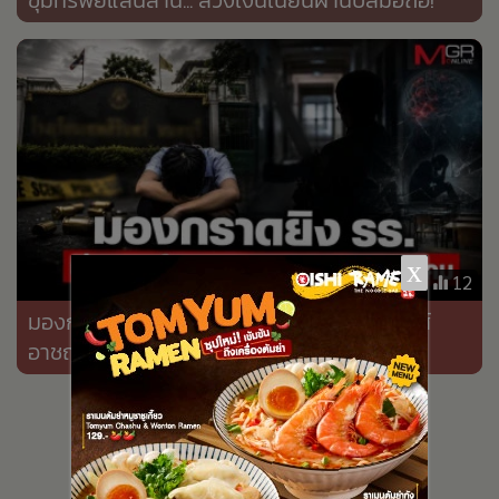
•
เกม
•
วิทยาศาสตร์
•
SMEs
•
หุ้น
•
อินโดจีน
•
กองทุนรวม
•
Celeb Online
•
Factcheck
x
12
•
ญี่ปุ่น
มองกราดยิง รร.เทพศิรินทร์ นนทบุรี ผ่านเลนส์
•
News1
อาชญาวิทยาและจิตวิทยาสังคม
•
Gotomanager