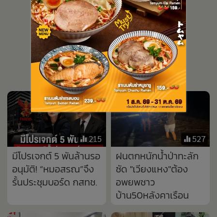
215
527
มีโปรเจกต์ 5 พันล้านรอ
ฝนตกหนักน้ำป่าทะลัก
อนุมัติ! “หมอสรณ”จึง
ซัด "เวียงแหง"ต้อง
รั้นประชุมบอร์ด กสทช.
อพยพชาว
บ้าน50หลังคาเรือน
1,468
2,101
“โค้ชฮุก” อัพเดทอาการ
กรมพินิจฯ เผยเด็ก 14
“ซุปเปอร์เล็ก” ต้องพัก
มือยิงพารากอน
รักษาตัว เชื่อกลับมาจะ
ประพฤติดี จ่อปล่อยตัว
โหดกว่าเดิม
ปีหน้า