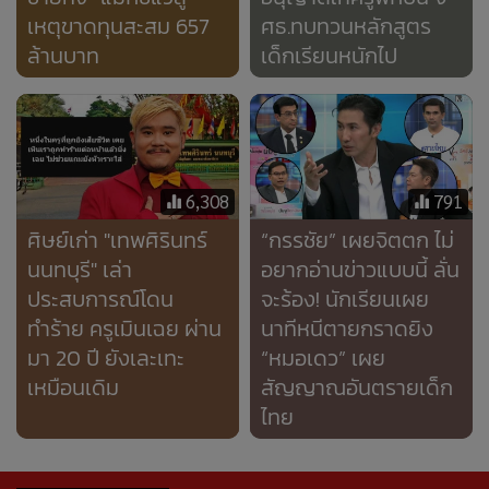
ประสบการณ์​โดน
จะร้อง! นักเรียนเผย
ทำร้าย ครูเมินเฉย ผ่าน
นาทีหนีตายกราดยิง
มา 20 ปี ยังเละเทะ
“หมอเดว” เผย
เหมือนเดิม
สัญญาณอันตรายเด็ก
ไทย
Error loading media: File could not be played