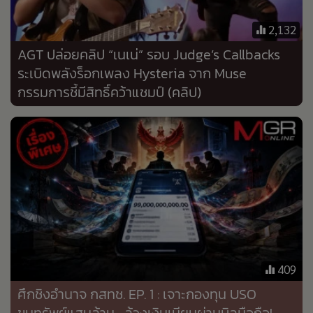
•
Good health & Well-being
•
Green Innovation & SD
2,132
•
Management & HR
AGT ปล่อยคลิป “เนเน่” รอบ Judge’s Callbacks
•
MGR Live
ระเบิดพลังร็อกเพลง Hysteria จาก Muse
•
Infographic
กรรมการชี้มีสิทธิ์คว้าแชมป์ (คลิป)
•
การเมือง
•
ท่องเที่ยว
•
กีฬา
•
ต่างประเทศ
•
Special Scoop
•
เศรษฐกิจ-ธุรกิจ
•
จีน
•
ชุมชน-คุณภาพชีวิต
409
•
อาชญากรรม
ศึกชิงอำนาจ กสทช. EP. 1 : เจาะกองทุน USO
•
Motoring
ขุมทรัพย์แสนล้าน... ล้วงเงินเนียนผ่านบิลมือถือ!