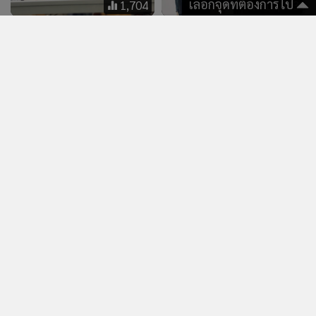
เลือกจุดที่ต้องการไป
อาลัย "ครูขนุน" เหยื่อกราด
“ดิว อริสรา” ไม่เคลียร์ข่าวลือ
ยิง"เทพศิรินทร์นนทบุรี"
จดทะเบียนสมรส-ท้อง แต่อวด
ปกป้องลูกศิษย์จนนาทีสุดท้าย
ภาพจูจุ๊บ “วู้ดดี้” จากนี้จะไม่มี
ของชีวิต
วันสมบูรณ์แบบหากขาดกัน
และกัน
แสดงเพิ่มเติม
ข่าว & คลิป
333
1,807